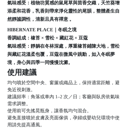
氣味感受
：植物坊質感的鼠尾草與茴香交織，天竺葵增
添柔和花香，乳香則帶來淨化靈性的尾韻，整體產生自
3
然靜謐調性，清新且具有禪意 。
C
HIBERNATE PLACE｜冬眠之境
香調組成
：橡苔 × 雪松 × 藏紅花 × 豆蔻
氣味感受
：靜躺在冬林深處，厚重橡苔鋪陳大地，雪松
U
與藏紅花溫柔包覆，豆蔻在微風中跳動，如入冬眠夢
n
境，身心與四季一同慢慢沈澱。
i
使用建議
p
均勻噴於空間中央、窗簾或織品上，保持適當距離，避
a
免近視刺激。
p
建議頻率：角落或車內 1–2 次／日；客廳與臥房依氣味
a
需求調整。
使用前可先搖晃瓶身，讓香氛均勻混合。
避免直接噴於皮膚及亮面傢俱，孕婦或嬰幼兒環境中使
O
用請先提高通風。