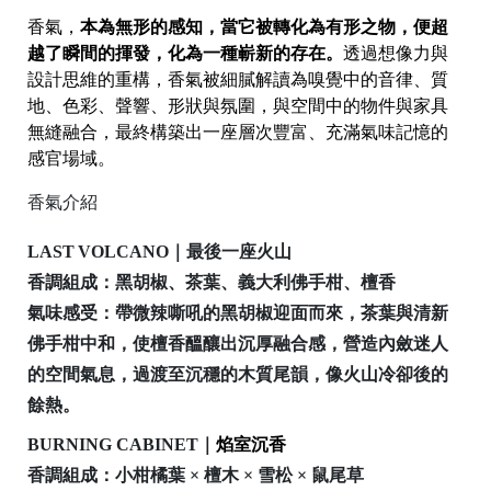
區
香氣，
本為無形的感知，當它被轉化為有形之物，便超
越了瞬間的揮發，化為一種嶄新的存在。
透過想像力與
設計思維的重構，香氣被細膩解讀為嗅覺中的音律、質
件
地、色彩、聲響、形狀與氛圍，與空間中的物件與家具
無縫融合，最終構築出一座層次豐富、充滿氣味記憶的
感官場域。
源
香氣介紹
LAST VOLCANO｜最後一座火山
香調組成
：黑胡椒、茶葉、義大利佛手柑、檀香
N
氣味感受
：帶微辣嘶吼的黑胡椒迎面而來，茶葉與清新
at
佛手柑中和，使檀香醞釀出沉厚融合感，營造內斂迷人
o
的空間氣息，
過渡至沉穩的木質尾韻，像火山冷卻後的
al
餘熱。
G
BURNING CABINET｜
焰室沉香
e
香調組成
：小柑橘葉 × 檀木 × 雪松 × 鼠尾草
gr