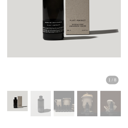
H
O
L
E
C
A
1
/
8
S
E