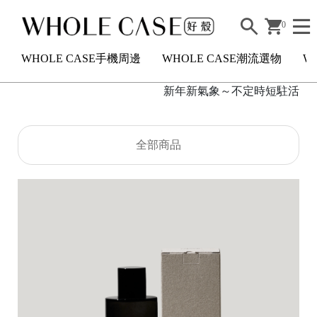
0
WHOLE CASE手機周邊
WHOLE CASE潮流選物
W
新年新氣象～不定時短駐活滿額2
H
全部商品
O
L
E
C
A
S
E