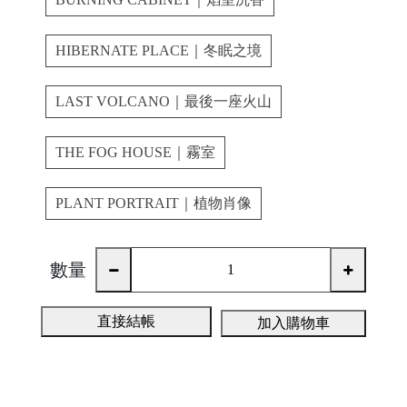
A
HIBERNATE PLACE｜冬眠之境
LAST VOLCANO｜最後一座火山
THE FOG HOUSE｜霧室
PLANT PORTRAIT｜植物肖像
A
ul
u
數量
m
u
直接結帳
加入購物車
F
o
t