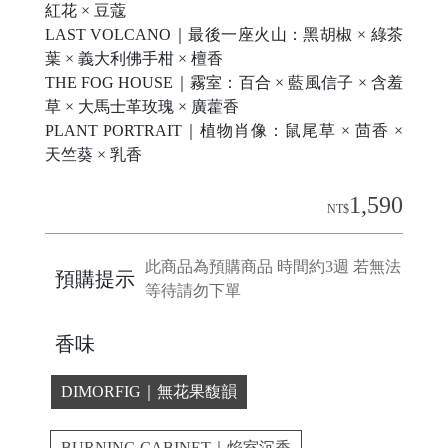
紅花 × 豆蔻
LAST VOLCANO｜最後一座火山：黑胡椒 × 綠茶
C
葉 × 義大利佛手柑 × 檀香
A
THE FOG HOUSE｜霧室：百合 × 藍風信子 × 含羞
S
草 × 大馬士革玫瑰 × 廣藿香
E
PLANT PORTRAIT｜植物肖像：鼠尾草 × 茴香 ×
B
天竺葵 × 乳香
A
1,590
N
NT$
G
此商品為預購商品 時間約3週 若無法
預購提示
等待請勿下單
香味
B
U
DIMORFIG｜無花果馥韻
R
G
BURNING CABINET｜焰室沉香