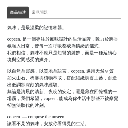
o
r
商品描述
常見問題
g
e
氣味，是最溫柔的記憶容器。
a
copeen. 是一個專注於氣味設計的生活品牌，致力於將香
r
氛融入日常，使每一次呼吸都成為情緒的儀式。
R
我們相信，氣味不應只是短暫的裝飾，而是一種延續心
e
境與空間感受的媒介。
tr
以自然為靈感，以質地為語言，copeen. 選用天然材質，
o
如火山石、棉麻與植物萃取，搭配細緻調香工藝，創造
出低調卻深刻的氣味經驗。
無論是清晨的清新、夜晚的安定，還是藏在回憶裡的一
場霧，我們希望，copeen. 能成為你生活中那些不被察覺
a
卻無法取代的片刻。
S
copeen. — compose the unseen.
fe
讓看不見的氣味，安放你看得見的生活。