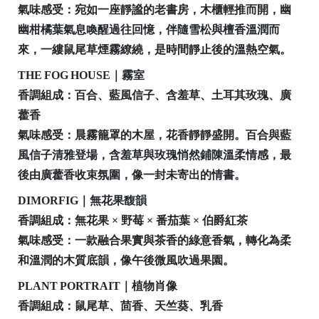
氣味感受
：
宛如一座靜謐的老書房，木櫃輕推而開，幽
a
幽柑橘葉氣息喚醒過往回憶，伴隨雪松與檀香溫潤而
hi
來，一縷鼠尾草煙霧繚繞，是時間靜止後的溫熱空氣。
c
THE FOG HOUSE｜霧室
香調組成
：百合、藍風信子、含羞草、土耳其玫瑰、廣
藿香
氣味感受
：晨霧籠罩的木屋，花香靜靜盛開。百合與藍
風信子清雅登場，含羞草與玫瑰悄然鋪陳溫柔情感，最
bi
後由廣藿香收束氛圍，像一封未寄出的情書。
tp
DIMORFIG｜無花果馥韻
la
香調組成
：無花果 × 野莓 × 番茄葉 × 伯爵紅茶
y
氣味感受
：一款融合果實與茶香的綠意香氣，轉化為柔
和溫潤的木質底韻，像午後微風吹過果園。
PLANT PORTRAIT｜植物肖像
香調組成
：鼠尾草、茴香、天竺葵、乳香