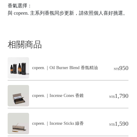
F
香氣選擇：
T
與 copeen. 主系列香氛同步更新，請依照個人喜好挑選。
A
相關商品
p
le
950
copeen.｜Oil Burner Blend 香氛精油
NT$
at
c
1,790
copeen.｜Incense Cones 香錐
NT$
1,590
copeen.｜Incense Sticks 線香
NT$