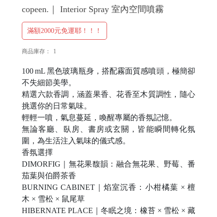
copeen.｜ Interior Spray 室內空間噴霧
H
滿額2000元免運耶！！！
O
商品庫存：
1
L
E
100 mL 黑色玻璃瓶身，搭配霧面質感噴頭，極簡卻
C
不失細節美學。
精選六款香調，涵蓋果香、花香至木質調性，隨心
A
挑選你的日常氣味。
S
輕輕一噴，氣息蔓延，喚醒專屬的香氛記憶。
E
無論客廳、臥房、書房或玄關，皆能瞬間轉化氛
圍，為生活注入氣味的儀式感。
香氛選擇
P
DIMORFIG｜無花果馥韻：融合無花果、野莓、番
O
茄葉與伯爵茶香
P
BURNING CABINET｜焰室沉香：小柑橘葉 × 檀
木 × 雪松 × 鼠尾草
HIBERNATE PLACE｜冬眠之境：橡苔 × 雪松 × 藏