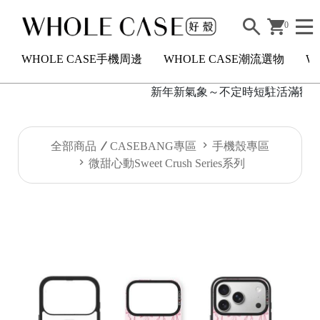
0
WHOLE CASE手機周邊
WHOLE CASE潮流選物
W
新年新氣象～不定時短駐活滿額200
H
全部商品
CASEBANG專區
手機殼專區
O
微甜心動Sweet Crush Series系列
L
E
C
A
S
E