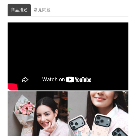
區
商品描述
常見問題
件
源
N
at
o
al
G
e
gr