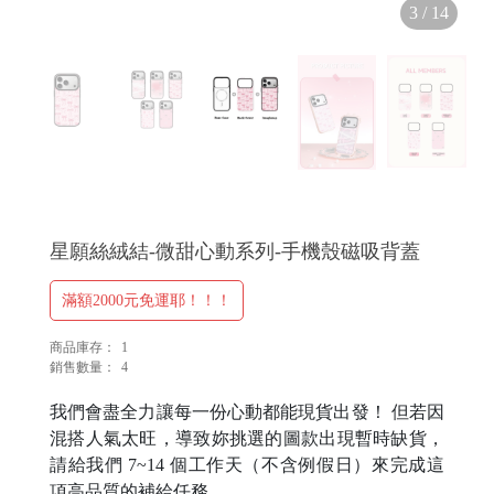
3
/
14
H
O
L
E
C
A
S
星願絲絨結-微甜心動系列-手機殼磁吸背蓋
E
滿額2000元免運耶！！！
商品庫存：
1
P
銷售數量：
4
O
我們會盡全力讓每一份心動都能現貨出發！ 但若因
P
混搭人氣太旺，導致妳挑選的圖款出現暫時缺貨，
請給我們 7~14 個工作天（不含例假日）來完成這
項高品質的補給任務。