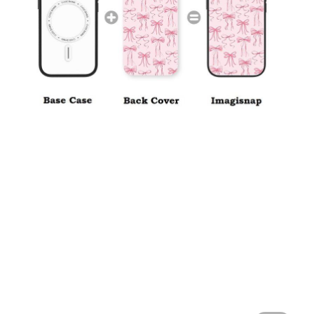
H
O
L
E
C
A
S
E