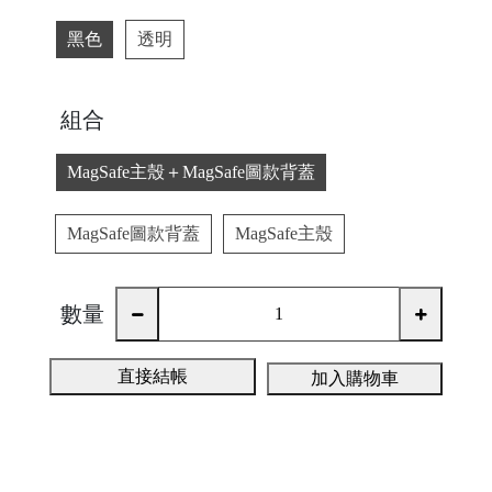
o
黑色
透明
r
g
e
組合
a
r
MagSafe主殼＋MagSafe圖款背蓋
R
e
MagSafe圖款背蓋
MagSafe主殼
tr
o
數量
直接結帳
加入購物車
a
S
fe