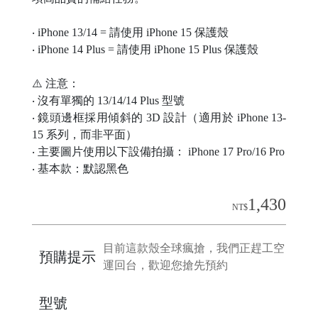
C
‧ iPhone 13/14 = 請使用 iPhone 15 保護殼
A
‧ iPhone 14 Plus = 請使用 iPhone 15 Plus 保護殼
S
⚠️ 注意：
E
‧ 沒有單獨的 13/14/14 Plus 型號
B
‧ 鏡頭邊框採用傾斜的 3D 設計（適用於 iPhone 13-
A
15 系列，而非平面）
N
‧ 主要圖片使用以下設備拍攝： iPhone 17 Pro/16 Pro
G
‧ 基本款：默認黑色
1,430
NT$
目前這款殼全球瘋搶，我們正趕工空
B
預購提示
運回台，歡迎您搶先預約
U
R
型號
G