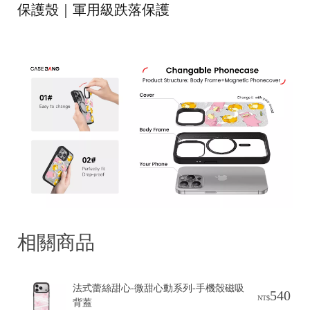
保護殼｜軍用級跌落保護
3
C
U
n
i
p
a
p
相關商品
a
法式蕾絲甜心-微甜心動系列-手機殼磁吸
O
540
NT$
背蓋