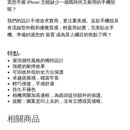
當您手握
iPhone
怎能缺少一個既時尚又耐用的手機殼
呢？
我們的設計不僅追求實用，更注重美感。這款手機殼具
有流線型外觀和優雅質感，輕盈而結實，完美貼合手
機。準備好讓您的 裝置 成為眾人矚目的焦點了嗎？
特點-
展現個性風格的獨特設計
強硬的耐摔效果
可回收外殼的全方位保護
卓越抓握感，穩當牢靠
輕巧便捷，手感舒適
持久不褪色
相機周圍加高邊框，為鏡頭提供額外的保護。
提醒：圖案是印上去的，沒有立體或質感喔。
相關商品