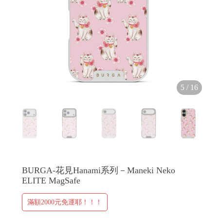
H
O
5
/
16
L
E
C
A
S
E
BURGA-花見Hanami系列－Maneki Neko
ELITE MagSafe
滿額2000元免運耶！！！