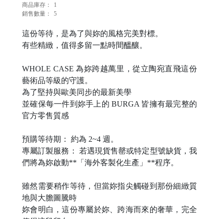
商品庫存：
1
銷售數量：
5
H
這份等待，是為了與妳的風格完美對標。
O
有些精緻，值得多留一點時間醞釀。
L
WHOLE CASE 為妳跨越萬里，從立陶宛直飛這份
E
藝術品等級的守護。
C
為了堅持與歐美同步的最新美學
A
並確保每一件到妳手上的 BURGA 皆擁有最完整的
S
官方零售質感
E
預購等待期： 約為 2~4 週。
專屬訂製服務： 若遇現貨售罄或特定型號缺貨，我
P
們將為妳啟動**「海外客製化生產」**程序。
O
雖然需要稍作等待，但當妳指尖觸碰到那份細緻質
P
地與大膽圖騰時
妳會明白，這份專屬於妳、跨海而來的奢華，完全