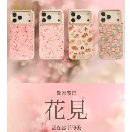
區
件
源
N
at
o
al
G
e
gr