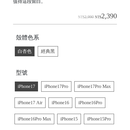
值得這段留白。
C
2,390
2,990
NT$
NT$
A
S
E
殼體色系
B
A
白杏色
經典黑
N
G
型號
iPhone17
iPhone17Pro
iPhone17Pro Max
iPhone17 Air
iPhone16
iPhone16Pro
B
U
iPhone16Pro Max
iPhone15
iPhone15Pro
R
G