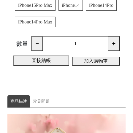
A
iPhone15Pro Max
iPhone14
iPhone14Pro
iPhone14Pro Max
數量
直接結帳
加入購物車
A
ul
u
m
u
商品描述
常見問題
F
o
t