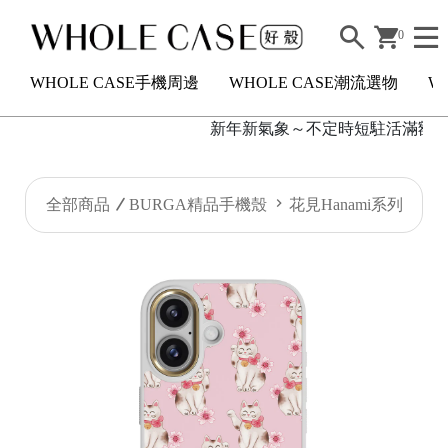
0
WHOLE CASE手機周邊
WHOLE CASE潮流選物
W
新年新氣象～不定時短駐活滿額2000
H
全部商品
BURGA精品手機殼
花見Hanami系列
O
L
E
C
A
S
E