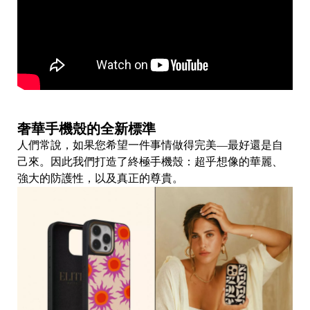
3
C
奢華手機殼的全新標準
U
人們常說，如果您希望一件事情做得完美—最好還是自
n
己來。因此我們打造了終極手機殼：超乎想像的華麗、
i
強大的防護性，以及真正的尊貴。
p
a
p
a
O