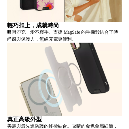
F
T
輕巧扣上，成就時尚
吸附即充，愛不釋手。支援 MagSafe 的手機殼結合了時
A
尚感與保護力，無線充電更便利。
p
le
at
c
真正高級外型
美麗與最先進防護的終極結合。吸睛的金色金屬細節，