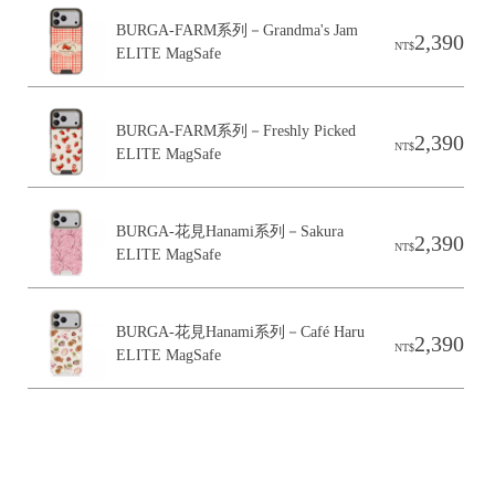
BURGA-FARM系列－Grandma's Jam 
2,390
高
統
NT$
ELITE MagSafe
雄
一
市
編
新
號
BURGA-FARM系列－Freshly Picked 
2,390
NT$
興
80
ELITE MagSafe
區
六
合
BURGA-花見Hanami系列－Sakura 
2,390
NT$
ELITE MagSafe
一
路
10
BURGA-花見Hanami系列－Café Haru 
號
2,390
NT$
ELITE MagSafe
C
o
p
y
r
i
g