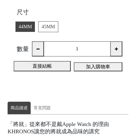
尺寸
H
44MM
45MM
O
L
E
數量
C
A
直接結帳
加入購物車
S
E
P
商品描述
常見問題
O
P
「將就」從來都不是戴Apple Watch 的理由
KHRONOS讓您的將就成為品味的講究