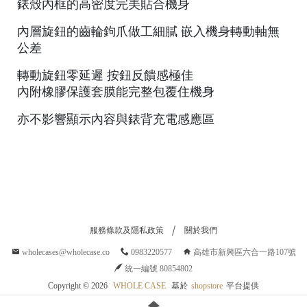
錶殼內框的高密度完美貼合機身
o
r
內層旋鈕的齒輪鉤爪做工細膩 嵌入機身轉動軸無
公差
g
e
轉動旋鈕零延遲 按鈕反饋感極佳
a
內附橡膠保護套膜能完整包覆住機身
r
亦不影響顯示內容與錶背充電感應區
R
e
tr
o
服務條款及隱私政策
關於我們
a
wholecases@wholecase.co
0983220577
高雄市新興區六合一路107號
S
統一編號 80854802
fe
Copyright ©
2026
WHOLE CASE
基於
shopstore
平台提供