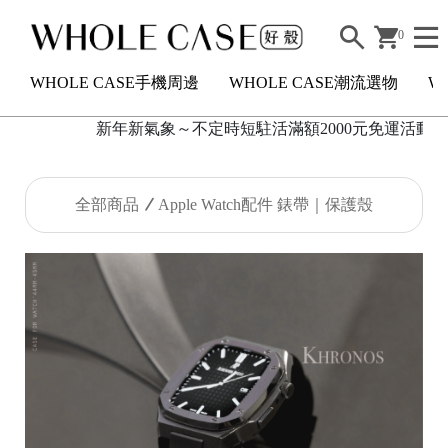
0
WHOLE CASE手機周邊
WHOLE CASE潮流選物
W
新年新氣象～不定時短駐活滿額2000元免運活動開
H
全部商品
Apple Watch配件 錶帶｜保護殼
O
L
E
C
A
S
E