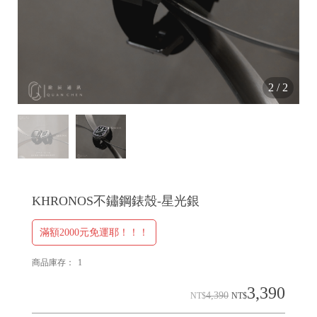
2
/
2
H
O
L
E
C
A
KHRONOS不鏽鋼錶殼-星光銀
S
E
滿額2000元免運耶！！！
商品庫存：
1
3,390
4,390
NT$
NT$