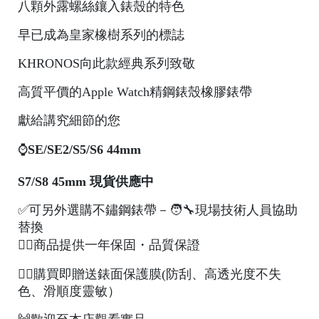
八顆外露螺絲鑲入錶殼的特色
C
早已成為皇家橡樹系列的標誌
A
KHRONOS向此款經典系列致敬
S
E
高質平價的Apple Watch精鋼錶殼橡膠錶帶
B
獻給講究細節的您
A
N
⌚️
SE/SE2/
S5/S6
44mm
G
S7/S8 45mm
現貨供應中
✅
可另外選購不鏽鋼錶帶－
🧑‍🔧
現場技術人員協助
替換
🙆‍♂️
商品提供一年保固・品質保證
B
💁‍♂️
購買即贈送錶面保護膜(防刮、高透光度不失
U
色、滑順度靈敏）
R
G