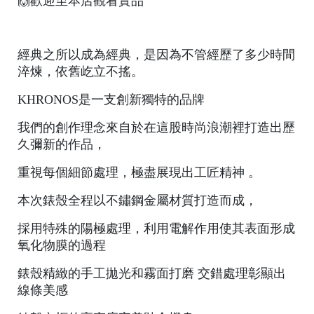
🙌
歡迎至本店觀看實品
A
經典之所以成為經典，是因為不管經歷了多少時間
淬煉，依舊屹立不搖。
KHRONOS是一支創新獨特的品牌
我們的創作理念來自於在這股時尚浪潮裡打造出歷
久彌新的作品，
A
重視每個細節處理，極盡展現出工匠精神 。
ul
u
本次錶殼全程以不鏽鋼金屬材質打造而成，
m
採用特殊的陽極處理，利用電解作用使其表面形成
u
氧化物膜的過程
F
錶殼精緻的手工拋光和霧面打磨 交錯處理彰顯出
o
線條美感
t