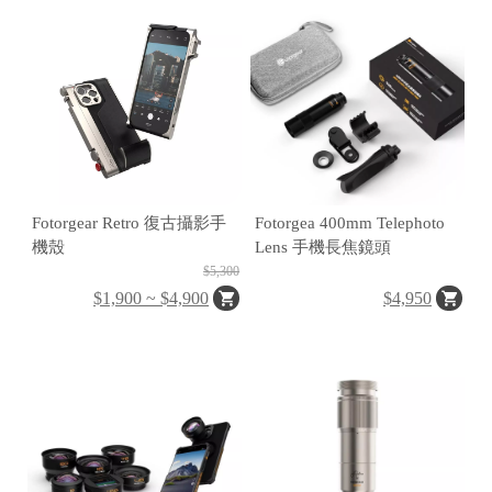
H
O
L
E
C
A
Fotorgear Retro 復古攝影手
Fotorgea 400mm Telephoto
S
機殼
Lens 手機長焦鏡頭
$5,300
E
$1,900 ~ $4,900
$4,950
P
O
P