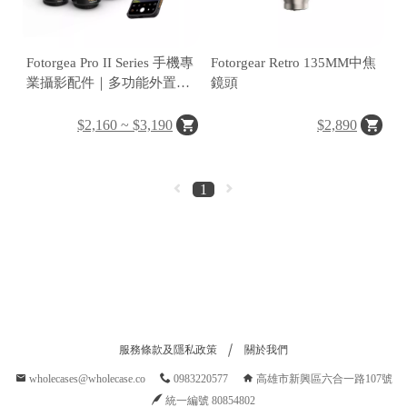
C
A
Fotorgea Pro II Series 手機專
Fotorgear Retro 135MM中焦
業攝影配件｜多功能外置鏡
鏡頭
S
頭組合
E
$2,160 ~ $3,190
$2,890
B
A
N
1
G
B
U
服務條款及隱私政策
關於我們
R
wholecases@wholecase.co
0983220577
高雄市新興區六合一路107號
G
統一編號 80854802