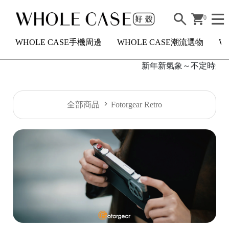
0
WHOLE CASE手機周邊
WHOLE CASE潮流選物
W
新年新氣象～不定時短駐活
H
全部商品
Fotorgear Retro
O
L
E
C
A
S
E