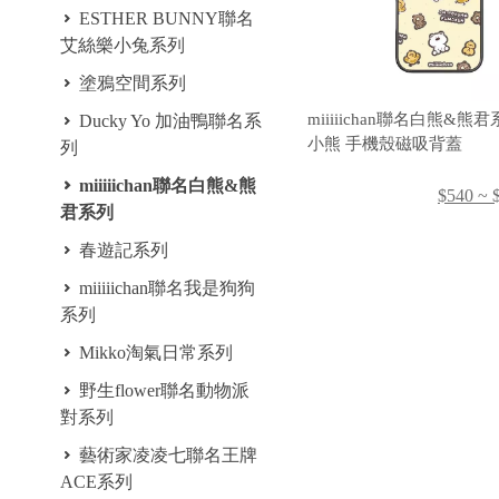
ESTHER BUNNY聯名
艾絲樂小兔系列
塗鴉空間系列
miiiiichan聯名白熊&熊
Ducky Yo 加油鴨聯名系
小熊 手機殼磁吸背蓋
列
miiiiichan聯名白熊&熊
$540 ~ 
君系列
春遊記系列
miiiiichan聯名我是狗狗
系列
Mikko淘氣日常系列
野生flower聯名動物派
對系列
藝術家凌凌七聯名王牌
ACE系列