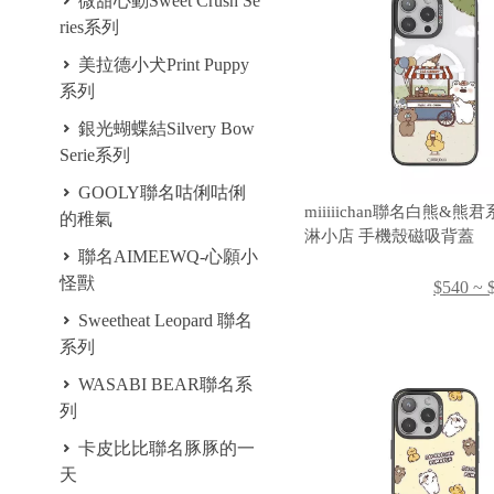
微甜心動Sweet Crush Se
ries系列
美拉德小犬Print Puppy
系列
銀光蝴蝶結Silvery Bow
Serie系列
GOOLY聯名咕俐咕俐
miiiiichan聯名白熊&熊
的稚氣
淋小店 手機殼磁吸背蓋
聯名AIMEEWQ-心願小
怪獸
$540 ~ 
Sweetheat Leopard 聯名
系列
WASABI BEAR聯名系
列
卡皮比比聯名豚豚的一
天