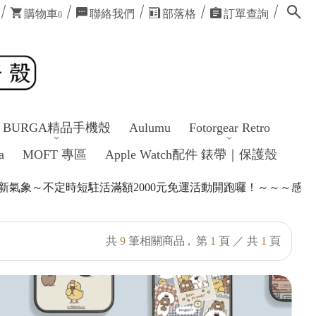
購物車
聯絡我們
部落格
訂單查詢
0
BURGA精品手機殼
Aulumu
Fotorgear Retro
a
MOFT 專區
Apple Watch配件 錶帶｜保護殼
定時短駐活滿額2000元免運活動開跑囉！～～～感謝各位的照顧
共
9
筆相關商品 ,
第
1
頁 ／ 共
1
頁