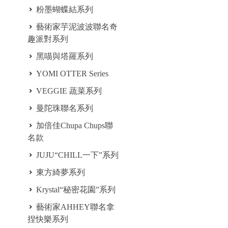
粉墨蝴蝶結系列
藝術家芋泥波波聯名奇
趣派對系列
黑喵與塔羅系列
YOMI OTTER Series
VEGGIE 蔬菜系列
曼陀珠聯名系列
加倍佳Chupa Chups聯
名款
JUJU“CHILL一下”系列
東方綺夢系列
Krystal“秘密花園”系列
藝術家AHHEY聯名拿
捏快樂系列