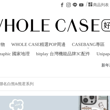
商品列表
選物
WHOLE CASE精選POP周邊
CASEBANG專區
ographic 國家地理
bitplay 台灣機能品牌3C配件
Unipap
新年新氣象～不
chan聯名白熊&熊君系列