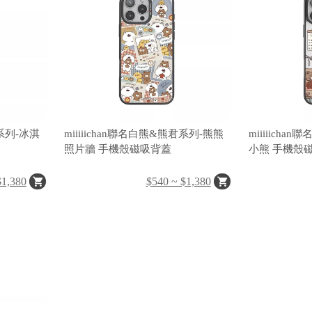
君系列-冰淇
miiiiichan聯名白熊&熊君系列-熊熊
miiiiich
照片牆 手機殼磁吸背蓋
小熊 手機
$1,380
$540 ~ $1,380