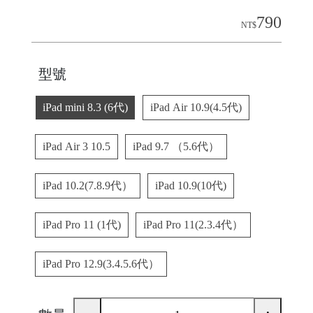
790
NT$
H
O
型號
L
E
iPad mini 8.3 (6代)
iPad Air 10.9(4.5代)
C
A
iPad Air 3 10.5
iPad 9.7 （5.6代）
S
E
iPad 10.2(7.8.9代）
iPad 10.9(10代)
iPad Pro 11 (1代)
iPad Pro 11(2.3.4代）
P
O
iPad Pro 12.9(3.4.5.6代）
P