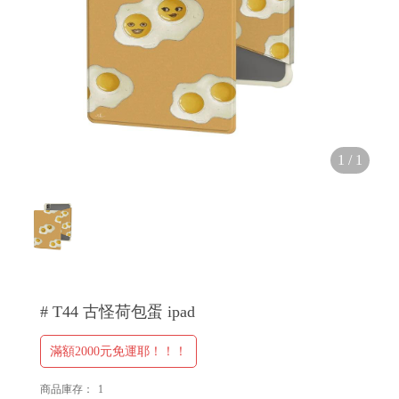
H
O
1
/
1
L
E
C
A
S
E
# T44 古怪荷包蛋 ipad
滿額2000元免運耶！！！
商品庫存：
1