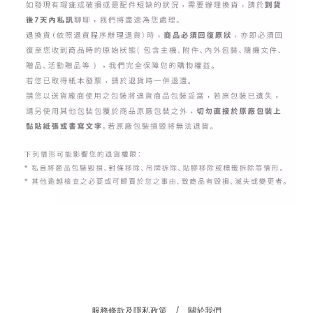
區
件
源
N
at
o
al
G
e
gr
服務條款及隱私政策
關於我們