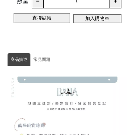
數量
C
直接結帳
加入購物車
A
S
E
B
A
商品描述
常見問題
N
G
B
U
R
G