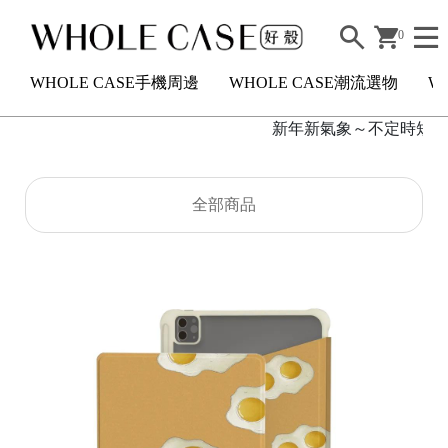
0
WHOLE CASE手機周邊
WHOLE CASE潮流選物
W
新年新氣象～不定時短駐活
H
全部商品
O
L
E
C
A
S
E