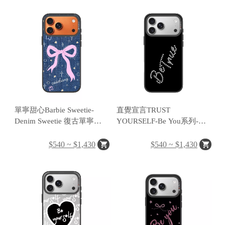
H
O
L
E
C
A
單寧甜心Barbie Sweetie-
直覺宣言TRUST
S
Denim Sweetie 復古單寧系
YOURSELF-Be You系列-手
E
列-手機殼磁吸背蓋
機殼磁吸背蓋
$540 ~ $1,430
$540 ~ $1,430
P
O
P