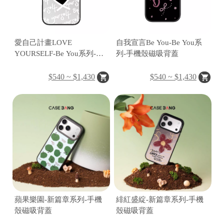
C
A
愛自己計畫LOVE
自我宣言Be You-Be You系
S
YOURSELF-Be You系列-手
列-手機殼磁吸背蓋
E
機殼磁吸背蓋
B
$540 ~ $1,430
$540 ~ $1,430
A
N
G
B
U
蘋果樂園-新篇章系列-手機
緋紅盛綻-新篇章系列-手機
R
殼磁吸背蓋
殼磁吸背蓋
G