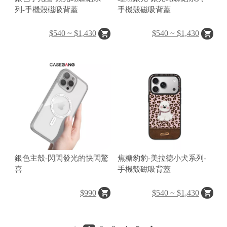
區
列-手機殼磁吸背蓋
手機殼磁吸背蓋
$540 ~ $1,430
$540 ~ $1,430
件
源
N
at
銀色主殼-閃閃發光的快閃驚
焦糖豹豹-美拉德小犬系列-
喜
手機殼磁吸背蓋
o
al
$990
$540 ~ $1,430
G
e
gr