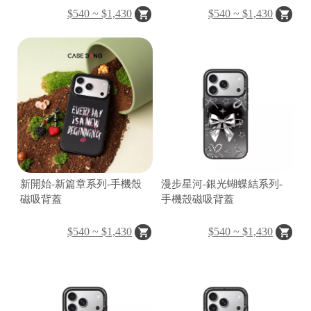
A
$540 ~ $1,430
$540 ~ $1,430
A
ul
新開始-新篇章系列-手機殼
漫步星河-銀光蝴蝶結系列-
u
磁吸背蓋
手機殼磁吸背蓋
m
u
$540 ~ $1,430
$540 ~ $1,430
F
o
t