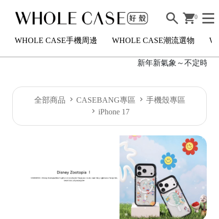
0
WHOLE CASE手機周邊
WHOLE CASE潮流選物
W
新年新氣象～不定時短駐活滿
H
全部商品
CASEBANG專區
手機殼專區
O
iPhone 17
L
E
C
A
S
E