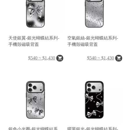
o
r
g
e
a
天使銀翼-銀光蝴蝶結系列-
空氣銀絲-銀光蝴蝶結系列-
r
手機殼磁吸背蓋
手機殼磁吸背蓋
R
$540 ~ $1,430
$540 ~ $1,430
e
tr
o
a
S
fe
銀色小光圈-銀光蝴蝶結系
曜黑銀光-銀光蝴蝶結系列-