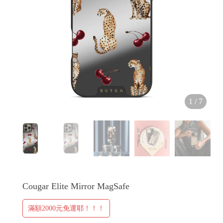
H
O
L
1
/
7
E
C
A
S
E
Cougar Elite Mirror MagSafe
滿額2000元免運耶！！！