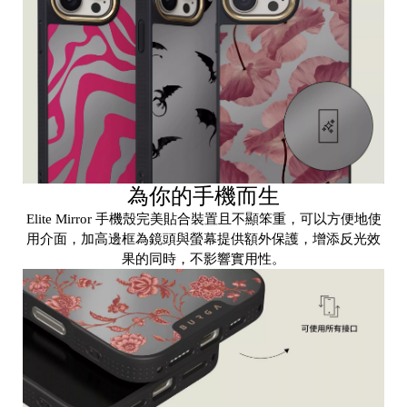
3
C
U
n
為你的手機而生
i
Elite Mirror 手機殼完美貼合裝置且不顯笨重，可以方便地使
用介面，加高邊框為鏡頭與螢幕提供額外保護，增添反光效
p
果的同時，不影響實用性。
a
p
a
O