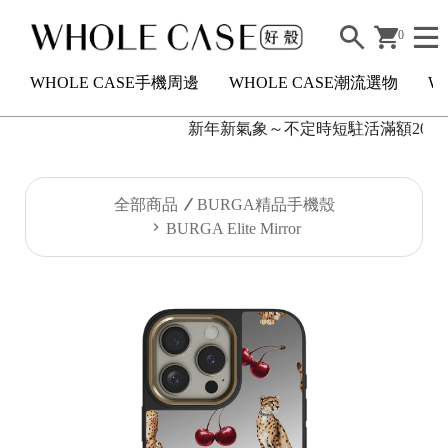
0
WHOLE CASE手機周邊
WHOLE CASE潮流選物
W
新年新氣象～不定時短駐活滿額2000元
H
全部商品
BURGA精品手機殼
O
BURGA Elite Mirror
L
E
C
A
S
E