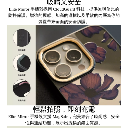
吸睛又安全
區
Elite Mirror 手機殼採用 CloudGuard 科技，提供無與倫比的
防摔保護。增強的握感、加高的邊框以及柔軟的內層為你的
件
裝置帶來全面的安全防護。
源
N
at
o
al
輕鬆拍照，即刻充電
G
Elite Mirror 手機殼支援 MagSafe，完美結合了時尚感、安全
e
性與連結功能，展示出流暢的鏡面質感。
gr