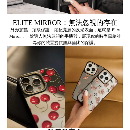
o
r
g
ELITE MIRROR：無法忽視的存在
e
外形驚豔、頂級保護，搭配亮麗的反光表面，這就是 Elite
a
Mirror，一款讓人無法忽視的手機殼，展現你的時尚風格並
為你的裝置提供無與倫比的保護。
r
R
e
tr
o
a
S
fe