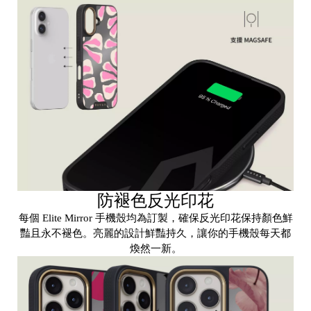
a
hi
c
bi
tp
防褪色反光印花
la
每個 Elite Mirror 手機殼均為訂製，確保反光印花保持顏色鮮
y
豔且永不褪色。亮麗的設計鮮豔持久，讓你的手機殼每天都
煥然一新。