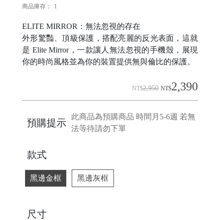
商品庫存：
1
ELITE MIRROR：無法忽視的存在
H
外形驚豔、頂級保護，搭配亮麗的反光表面，這就
O
是 Elite Mirror，一款讓人無法忽視的手機殼，展現
L
你的時尚風格並為你的裝置提供無與倫比的保護。
E
C
2,390
2,950
NT$
NT$
A
S
此商品為預購商品 時間月5-6週 若無
預購提示
E
法等待請勿下單
款式
P
O
黑邊金框
黑邊灰框
P
尺寸