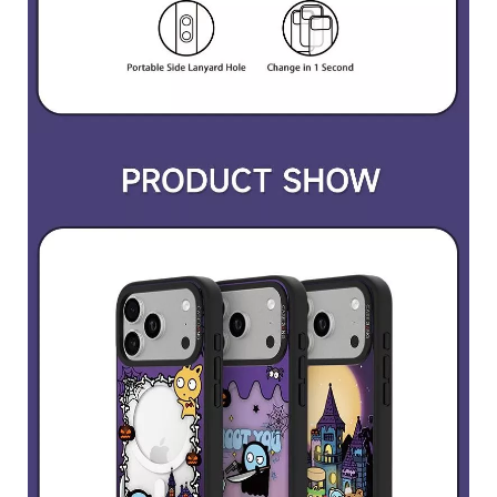
高
統
雄
一
市
編
新
號
興
80
區
六
合
一
路
10
號
C
o
p
y
r
i
g