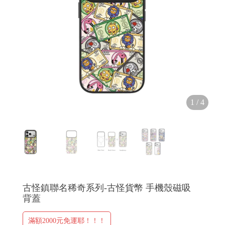
H
O
L
1
/
4
E
C
A
S
E
古怪鎮聯名稀奇系列-古怪貨幣 手機殼磁吸
背蓋
滿額2000元免運耶！！！