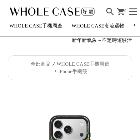
0
WHOLE CASE手機周邊
WHOLE CASE潮流選物
W
新年新氣象～不定時短駐活滿額20
H
全部商品
WHOLE CASE手機周邊
O
iPhone手機殼
L
E
C
A
S
E