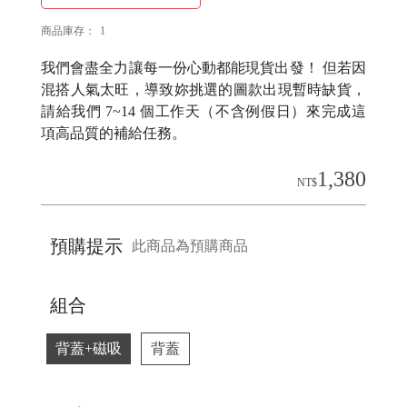
商品庫存：
1
H
我們會盡全力讓每一份心動都能現貨出發！ 但若因
O
混搭人氣太旺，導致妳挑選的圖款出現暫時缺貨，
L
請給我們 7~14 個工作天（不含例假日）來完成這
E
項高品質的補給任務。
C
1,380
A
NT$
S
E
預購提示
此商品為預購商品
P
組合
O
背蓋+磁吸
背蓋
P