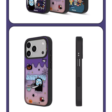
h
t
©
2
0
2
6
H
O
L
E
C
A
S
E
基
於
s
h
o
p
s
t
o
r
e