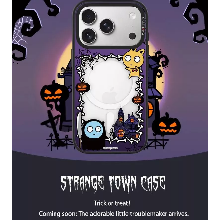
區
件
源
N
at
o
al
G
e
gr