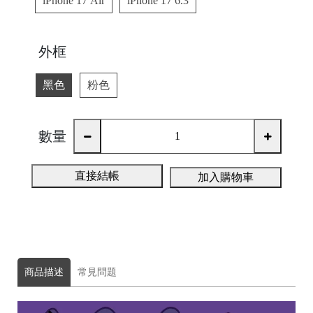
iPhone 17 Air
iPhone 17 6.3
A
外框
黑色
粉色
數量
A
直接結帳
ul
加入購物車
u
m
u
F
商品描述
常見問題
o
t