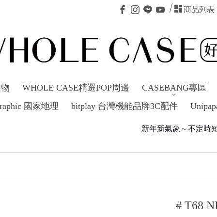
商品列表
選物
WHOLE CASE精選POP周邊
CASEBANG專區
ographic 國家地理
bitplay 台灣機能品牌3C配件
Unipap
新年新氣象～不定時短駐活滿額20
# T68 