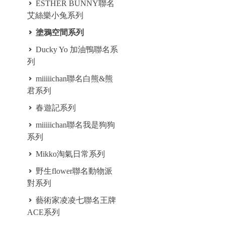
ESTHER BUNNY聯名
艾絲樂小兔系列
塗鴉空間系列
Ducky Yo 加油鴨聯名系
列
miiiiichan聯名白熊&熊
君系列
春遊記系列
miiiiichan聯名我是狗狗
系列
Mikko淘氣日常系列
野生flower聯名動物派
對系列
藝術家凌凌七聯名王牌
ACE系列