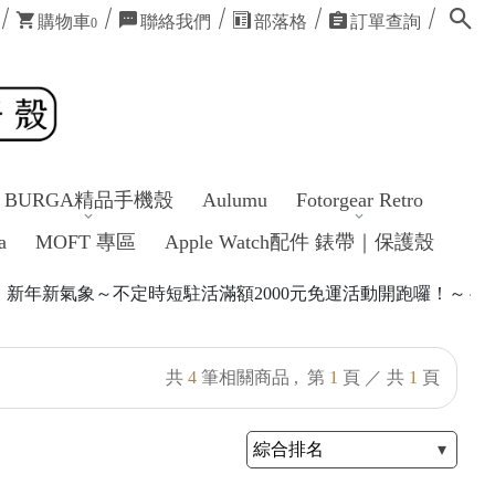
購物車
聯絡我們
部落格
訂單查詢
0
BURGA精品手機殼
Aulumu
Fotorgear Retro
a
MOFT 專區
Apple Watch配件 錶帶｜保護殼
氣象～不定時短駐活滿額2000元免運活動開跑囉！～～～感謝各
共
4
筆相關商品 ,
第
1
頁 ／ 共
1
頁