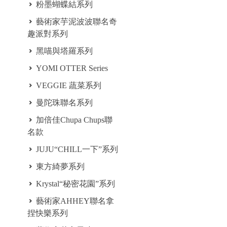
粉墨蝴蝶結系列
藝術家芋泥波波聯名奇
趣派對系列
黑喵與塔羅系列
YOMI OTTER Series
VEGGIE 蔬菜系列
曼陀珠聯名系列
加倍佳Chupa Chups聯
名款
JUJU“CHILL一下”系列
東方綺夢系列
Krystal“秘密花園”系列
藝術家AHHEY聯名拿
捏快樂系列