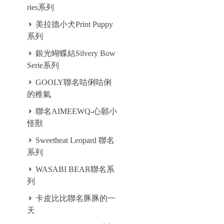
ries系列
美拉德小犬Print Puppy
系列
銀光蝴蝶結Silvery Bow
Serie系列
GOOLY聯名咕俐咕俐
的稚氣
聯名AIMEEWQ-心願小
怪獸
Sweetheat Leopard 聯名
系列
WASABI BEAR聯名系
列
卡皮比比聯名豚豚的一
天