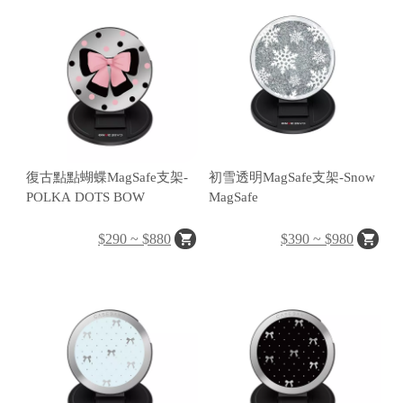
o
r
g
e
a
r
R
復古點點蝴蝶MagSafe支架-
初雪透明MagSafe支架-Snow
e
POLKA DOTS BOW
MagSafe
tr
o
$290 ~ $880
$390 ~ $980
a
S
fe