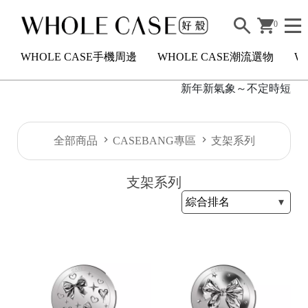
0
WHOLE CASE手機周邊
WHOLE CASE潮流選物
W
新年新氣象～不定時短駐活滿
H
全部商品
CASEBANG專區
支架系列
O
L
支架系列
E
C
A
S
E