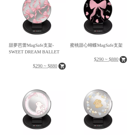
C
A
S
E
B
甜夢芭蕾MagSafe支架-
蜜桃甜心蝴蝶MagSafe支架
SWEET DREAM BALLET
A
$290 ~ $880
N
$290 ~ $880
G
B
U
R
G