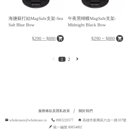
區
海鹽蘇打結MagSafe支架-Sea
午夜黑蝴蝶MagSafe支架-
件
Salt Blue Bow
Midnight Black Bow
$290 ~ $880
$290 ~ $880
源
1
2
N
at
o
al
服務條款及隱私政策
關於我們
G
wholecases@wholecase.co
0983220577
高雄市新興區六合一路107號
e
統一編號 80854802
gr