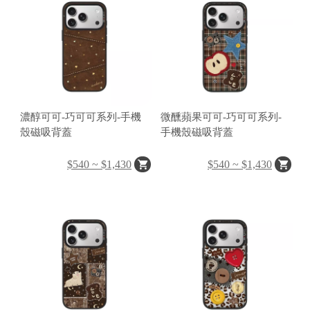
H
O
L
E
濃醇可可-巧可可系列-手機
微醺蘋果可可-巧可可系列-
C
殼磁吸背蓋
手機殼磁吸背蓋
A
S
$540 ~ $1,430
$540 ~ $1,430
E
P
O
P