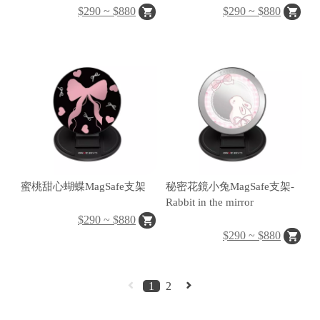
$290 ~ $880
$290 ~ $880
區
件
源
蜜桃甜心蝴蝶MagSafe支架
秘密花鏡小兔MagSafe支架-
N
Rabbit in the mirror
$290 ~ $880
at
$290 ~ $880
o
al
G
1
2
e
gr