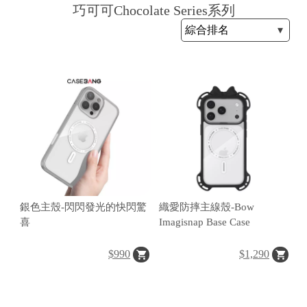
巧可可Chocolate Series系列
H
O
L
E
C
A
S
銀色主殼-閃閃發光的快閃驚
織愛防摔主線殼-Bow
喜
Imagisnap Base Case
E
$990
$1,290