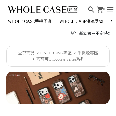
0
WHOLE CASE手機周邊
WHOLE CASE潮流選物
W
新年新氣象～不定時短駐活滿
H
全部商品
CASEBANG專區
手機殼專區
O
巧可可Chocolate Series系列
L
E
C
A
S
E