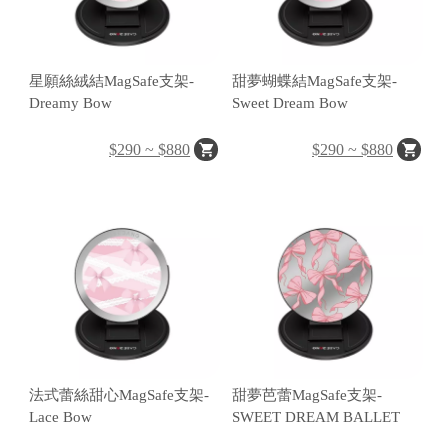
o
r
g
星願絲絨結MagSafe支架-
甜夢蝴蝶結MagSafe支架-
e
Dreamy Bow
Sweet Dream Bow
a
$290 ~ $880
$290 ~ $880
r
R
e
tr
o
a
S
法式蕾絲甜心MagSafe支架-
甜夢芭蕾MagSafe支架-
fe
Lace Bow
SWEET DREAM BALLET