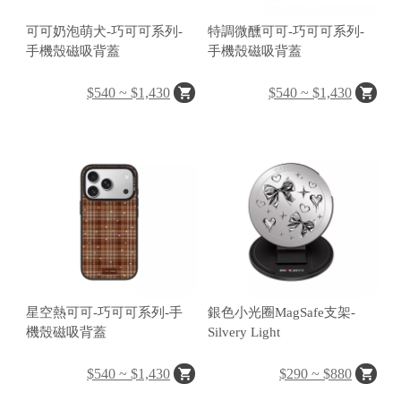
可可奶泡萌犬-巧可可系列-
特調微醺可可-巧可可系列-
C
手機殼磁吸背蓋
手機殼磁吸背蓋
A
S
$540 ~ $1,430
$540 ~ $1,430
E
B
A
N
G
星空熱可可-巧可可系列-手
銀色小光圈MagSafe支架-
B
機殼磁吸背蓋
Silvery Light
U
R
$540 ~ $1,430
$290 ~ $880
G