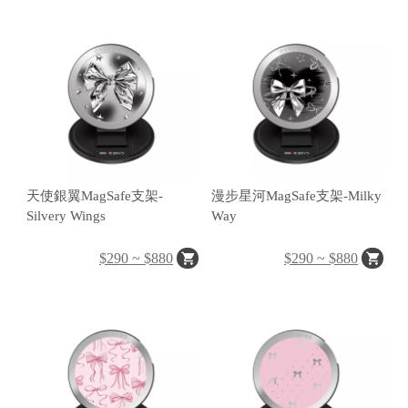
A
天使銀翼MagSafe支架-
漫步星河MagSafe支架-Milky
A
Silvery Wings
Way
ul
u
$290 ~ $880
$290 ~ $880
m
u
F
o
t