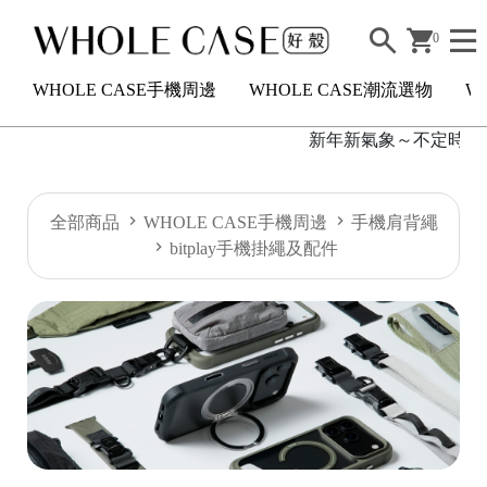
0
WHOLE CASE手機周邊
WHOLE CASE潮流選物
W
新年新氣象～不定時短駐
H
全部商品
WHOLE CASE手機周邊
手機肩背繩
O
bitplay手機掛繩及配件
L
E
C
A
S
E