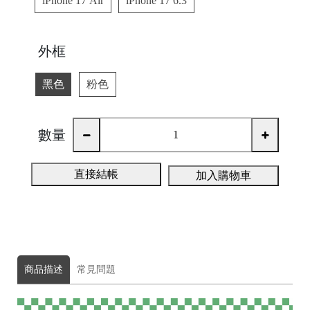
iPhone 17 Air
iPhone 17 6.3
A
外框
黑色
粉色
數量
A
直接結帳
ul
加入購物車
u
m
u
F
商品描述
常見問題
o
t