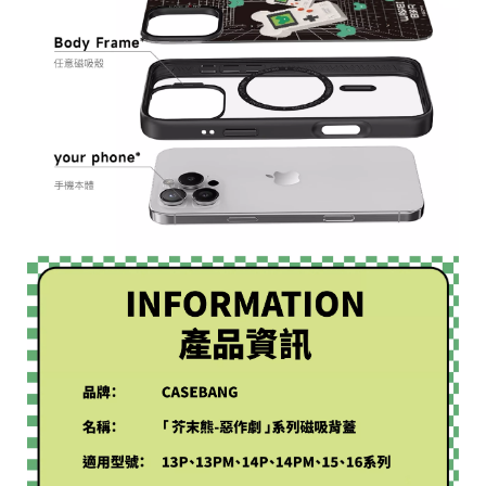
高
統
雄
一
市
編
新
號
興
80
區
六
合
一
路
10
號
C
o
p
y
r
i
g