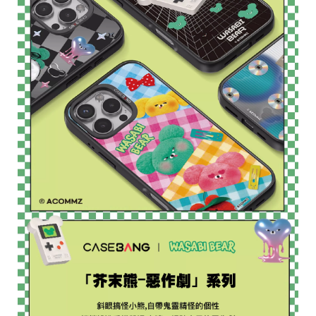
區
件
源
N
at
o
al
G
e
gr