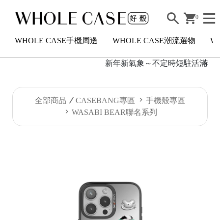
0
WHOLE CASE手機周邊
WHOLE CASE潮流選物
W
新年新氣象～不定時短駐活滿額2000
H
全部商品
CASEBANG專區
手機殼專區
O
WASABI BEAR聯名系列
L
E
C
A
S
E