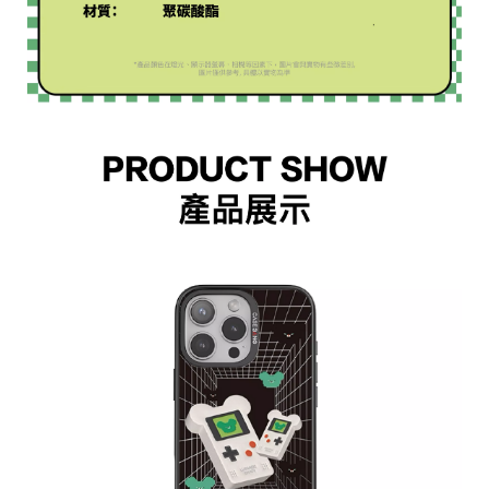
h
t
©
2
0
2
6
H
O
L
E
C
A
S
E
基
於
s
h
o
p
s
t
o
r
e