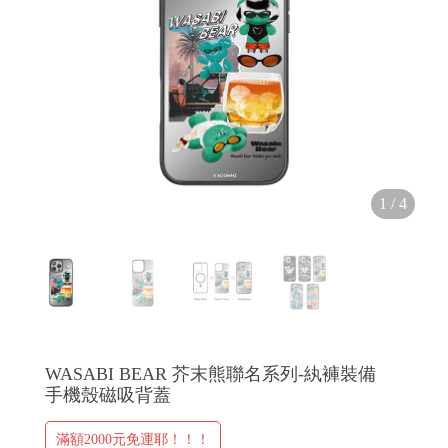
H
O
L
1
/
4
E
C
A
S
E
WASABI BEAR 芥末熊聯名系列-紈褲裝備
手機殼磁吸背蓋
滿額2000元免運耶！！！