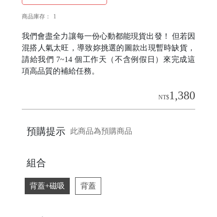
商品庫存：
1
H
我們會盡全力讓每一份心動都能現貨出發！ 但若因
O
混搭人氣太旺，導致妳挑選的圖款出現暫時缺貨，
L
請給我們 7~14 個工作天（不含例假日）來完成這
E
項高品質的補給任務。
C
1,380
A
NT$
S
E
預購提示
此商品為預購商品
P
組合
O
背蓋+磁吸
背蓋
P