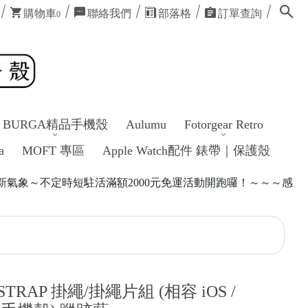
購物車
聯絡我們
部落格
訂單查詢
0
BURGA精品手機殼
Aulumu
Fotorgear Retro
a
MOFT 專區
Apple Watch配件 錶帶｜保護殼
2000元免運活動開跑囉！～～～感謝各位的照顧😍
m STRAP 掛繩/掛繩片組 (相容 iOS /