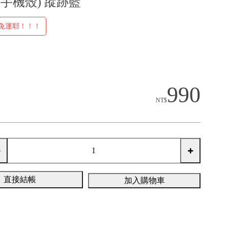
id 手機殼) 蹤跡藍
元免運耶！！！
990
NT$
直接結帳
加入購物車