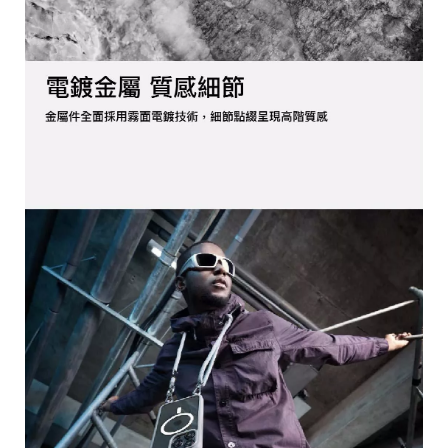
區
件
源
N
at
o
al
G
e
gr