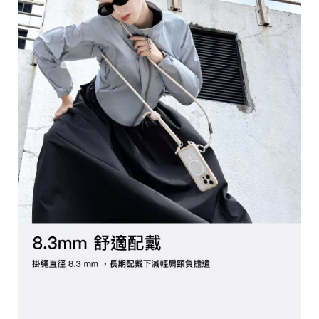
C
A
S
E
B
A
N
G
B
U
R
G