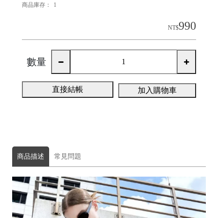
商品庫存：
1
990
NT$
H
O
L
數量
E
C
直接結帳
加入購物車
A
S
E
商品描述
常見問題
P
O
P