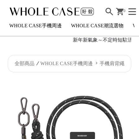
0
WHOLE CASE手機周邊
WHOLE CASE潮流選物
W
新年新氣象～不定時短駐活滿額20
H
全部商品
WHOLE CASE手機周邊
手機肩背繩
O
L
E
C
A
S
E