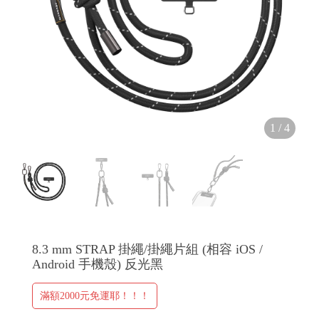
H
O
1
/
4
L
E
C
A
S
E
8.3 mm STRAP 掛繩/掛繩片組 (相容 iOS /
Android 手機殼) 反光黑
滿額2000元免運耶！！！