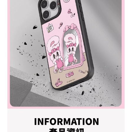
h
t
©
2
0
2
6
H
O
L
E
C
A
S
E
基
於
s
h
o
p
s
t
o
r
e