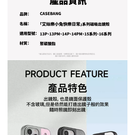
平
台
提
供