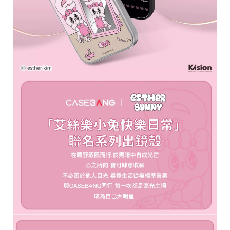
區
件
源
N
at
o
al
G
e
gr