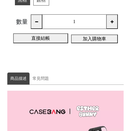
黑框
銀框
A
數量
直接結帳
加入購物車
A
ul
商品描述
常見問題
u
m
u
F
o
t