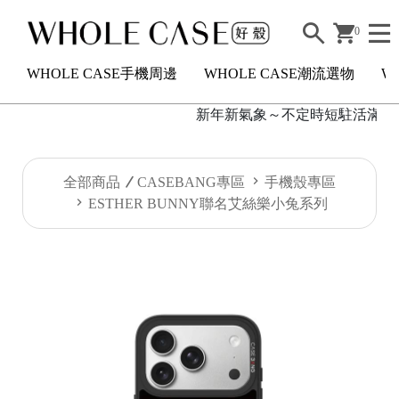
0
WHOLE CASE手機周邊
WHOLE CASE潮流選物
W
新年新氣象～不定時短駐活滿額2000
H
全部商品
CASEBANG專區
手機殼專區
O
ESTHER BUNNY聯名艾絲樂小兔系列
L
E
C
A
S
E