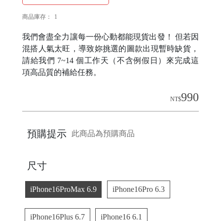
商品庫存：
1
H
我們會盡全力讓每一份心動都能現貨出發！ 但若因
O
混搭人氣太旺，導致妳挑選的圖款出現暫時缺貨，
L
請給我們 7~14 個工作天（不含例假日）來完成這
E
項高品質的補給任務。
C
990
A
NT$
S
E
預購提示
此商品為預購商品
P
尺寸
O
iPhone16ProMax 6.9
iPhone16Pro 6.3
P
iPhone16Plus 6.7
iPhone16 6.1