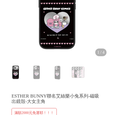
H
O
L
1
/
4
E
C
A
S
E
ESTHER BUNNY聯名艾絲樂小兔系列-磁吸
出鏡殼-大女主角
滿額2000元免運耶！！！