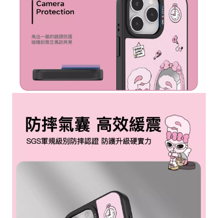
高
統
雄
一
市
編
新
號
興
80
區
六
合
一
路
10
號
C
o
p
y
r
i
g