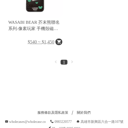
C
A
WASABI BEAR 芥末熊聯名
S
系列-像素玩家 手機殼磁吸
E
背蓋
$540 ~ $1,450
B
A
N
1
G
B
U
服務條款及隱私政策
關於我們
R
wholecases@wholecase.co
0983220577
高雄市新興區六合一路107號
G