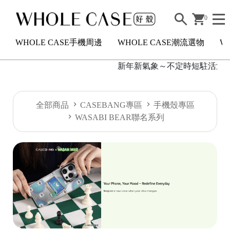
0
WHOLE CASE手機周邊
WHOLE CASE潮流選物
W
新年新氣象～不定時短駐活滿額2
H
全部商品
CASEBANG專區
手機殼專區
O
WASABI BEAR聯名系列
L
E
C
A
S
E