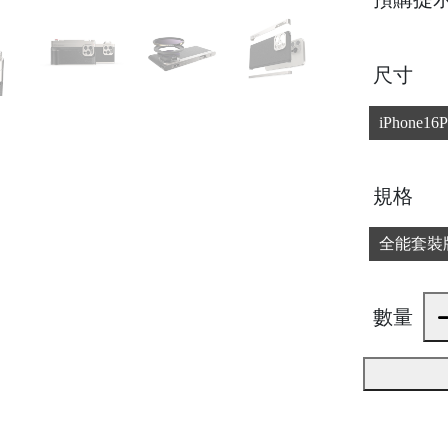
尺寸
iPhone16P
規格
全能套裝
數量