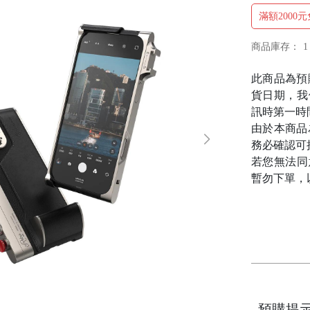
滿額2000
商品庫存：
1
此商品為預
貨日期，我
訊時第一時
由於本商品
務必確認可
若您無法同
暫勿下單，
預購提